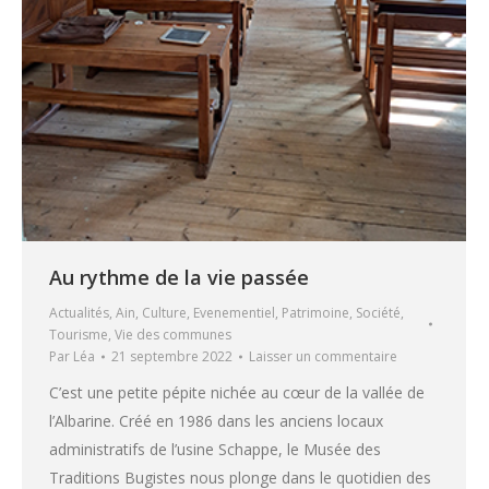
Au rythme de la vie passée
Actualités
,
Ain
,
Culture
,
Evenementiel
,
Patrimoine
,
Société
,
Tourisme
,
Vie des communes
Par
Léa
21 septembre 2022
Laisser un commentaire
C’est une petite pépite nichée au cœur de la vallée de
l’Albarine. Créé en 1986 dans les anciens locaux
administratifs de l’usine Schappe, le Musée des
Traditions Bugistes nous plonge dans le quotidien des