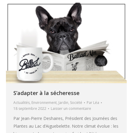
S’adapter à la sécheresse
Actualités
,
Environnement
,
Jardin
,
Société
Par
Léa
18 septembre 2022
Laisser un commentaire
Par Jean-Pierre Deshaires, Président des Journées des
Plantes au Lac d’Aiguebelette. Notre climat évolue : les