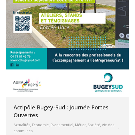
Actipôle Bugey-Sud : Journée Portes
Ouvertes
Actualités
,
Economie
,
Evenementiel
,
Métier
,
Société
,
Vie des
communes