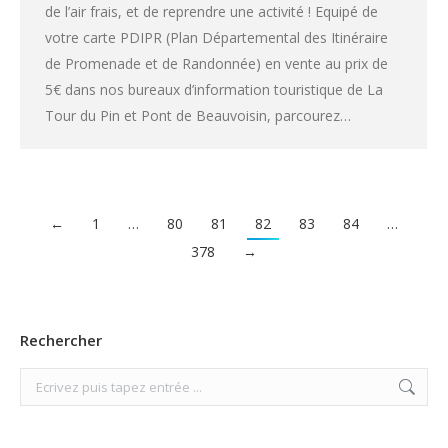
de l’air frais, et de reprendre une activité ! Equipé de
votre carte PDIPR (Plan Départemental des Itinéraire
de Promenade et de Randonnée) en vente au prix de
5€ dans nos bureaux d’information touristique de La
Tour du Pin et Pont de Beauvoisin, parcourez…
←
1
…
80
81
82
83
84
…
378
→
Rechercher
Search: