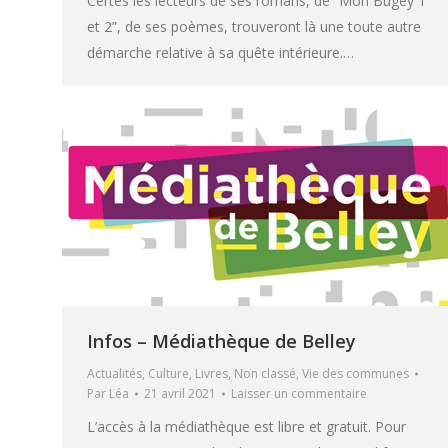
Certes les lecteurs de ses romans, de “Mon Bugey 1
et 2”, de ses poèmes, trouveront là une toute autre
démarche relative à sa quête intérieure.…
Infos – Médiathèque de Belley
Actualités
,
Culture
,
Livres
,
Non classé
,
Vie des communes
Par
Léa
21 avril 2021
Laisser un commentaire
L’accès à la médiathèque est libre et gratuit. Pour