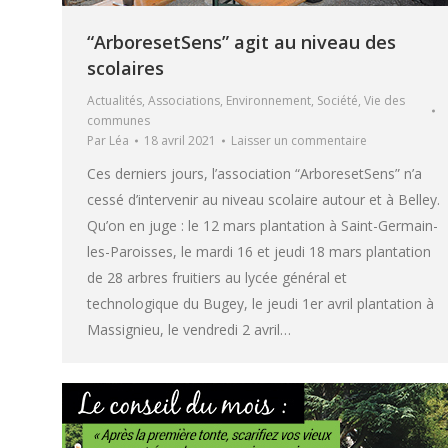
“ArboresetSens” agit au niveau des
scolaires
Actualités
,
Associations
,
Environnement
,
Société
,
Vie des
communes
Par
Léa
18 avril 2021
Laisser un commentaire
Ces derniers jours, l’association “ArboresetSens” n’a
cessé d’intervenir au niveau scolaire autour et à Belley.
Qu’on en juge : le 12 mars plantation à Saint-Germain-
les-Paroisses, le mardi 16 et jeudi 18 mars plantation
de 28 arbres fruitiers au lycée général et
technologique du Bugey, le jeudi 1er avril plantation à
Massignieu, le vendredi 2 avril…