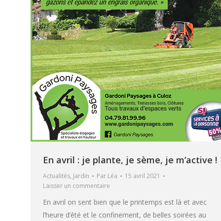
En avril : je plante, je sème, je m’active !
Actualités
,
Jardin
Par
Léa
15 avril 2021
Laisser un commentaire
En avril on sent bien que le printemps est là et avec
l’heure d’été et le confinement, de belles soirées au