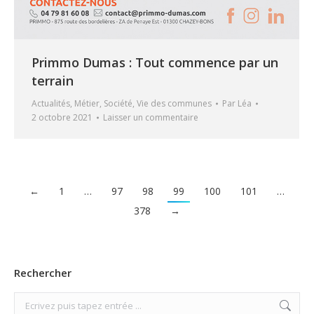
Primmo Dumas : Tout commence par un
terrain
Actualités
,
Métier
,
Société
,
Vie des communes
Par
Léa
2 octobre 2021
Laisser un commentaire
←
1
…
97
98
99
100
101
…
378
→
Rechercher
Search: