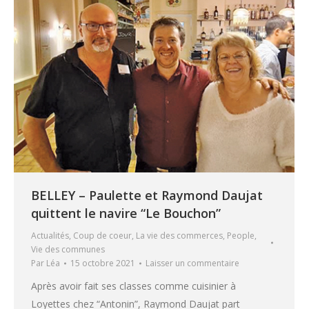
BELLEY – Paulette et Raymond Daujat
quittent le navire “Le Bouchon”
Actualités
,
Coup de coeur
,
La vie des commerces
,
People
,
Vie des communes
Par
Léa
15 octobre 2021
Laisser un commentaire
Après avoir fait ses classes comme cuisinier à
Loyettes chez “Antonin”, Raymond Daujat part