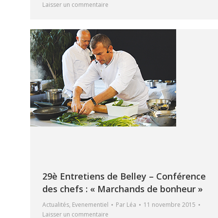
Laisser un commentaire
29è Entretiens de Belley – Conférence
des chefs : « Marchands de bonheur »
Actualités
,
Evenementiel
Par
Léa
11 novembre 2015
Laisser un commentaire