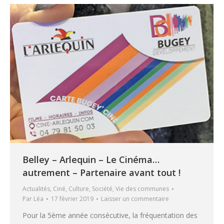
Belley – Arlequin – Le Cinéma…
autrement – Partenaire avant tout !
Actualités
,
Ciné
,
Culture
,
Société
,
Vie des communes
Par
Léa
17 février 2019
Laisser un commentaire
Pour la 5ème année consécutive, la fréquentation des