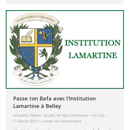
Passe ton Bafa avec l’Institution
Lamartine à Belley
Actualités
,
Métier
,
Société
,
Vie des communes
Par
Léa
11 février 2019
Laisser un commentaire