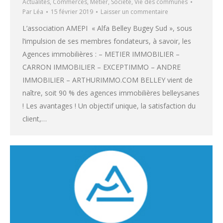
Actualités
,
Commerces
,
Métier
,
Société
,
Vie des communes
Par
Léa
15 février 2019
Laisser un commentaire
L’association AMEPI « Alfa Belley Bugey Sud », sous
l’impulsion de ses membres fondateurs, à savoir, les
Agences immobilières : – METIER IMMOBILIER –
CARRON IMMOBILIER – EXCEPTIMMO – ANDRE
IMMOBILIER – ARTHURIMMO.COM BELLEY vient de
naître, soit 90 % des agences immobilières belleysanes
! Les avantages ! Un objectif unique, la satisfaction du
client,…