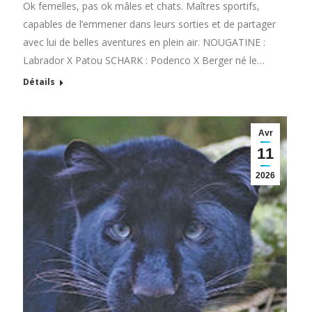
Ok femelles, pas ok mâles et chats. Maîtres sportifs,
capables de l’emmener dans leurs sorties et de partager
avec lui de belles aventures en plein air. NOUGATINE :
Labrador X Patou SCHARK : Podenco X Berger né le…
Détails
Avr
11
2026