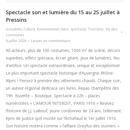
Spectacle son et lumière du 15 au 25 juillet à
Pressins
Actualités
,
Culture
,
Evenementiel
,
Isère
,
spectacle
,
Tourisme
,
Vie des
communes
8 juillet 2026
Laisser un commentaire
90 acteurs, plus de 100 costumes, 1000 m² de scène, décors
superbes, effets spéciaux, écran géant, jeux de lumières, feu
d’artifice. Un spectacle extraordinaire, unique et exceptionnel.
Le plus important spectacle historique d’Auvergne-Rhône-
Alpes ! Pensez à prendre des vêtements chauds. Chaque soir,
un auteur régional dédicace ses livres. Repas champêtre dès
19h Buvette – Boutique Spectacle à 22h – places
numérotées « L’AMOUR INTERDIT, PARIS 1910 » Revivez
l’histoire de J.J. Liabeuf, jeune cordonnier de 24 ans, tellement
épris de justice qu’il monte sur l’échafaud le 1er juillet 1910.
Son histoire restera comme « l’affaire Dreyfus des ouvriers ».