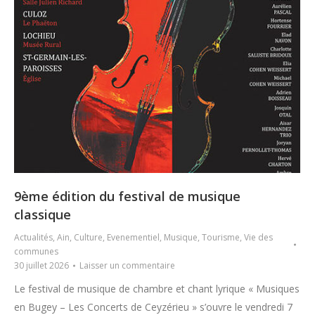
9ème édition du festival de musique
classique
Actualités
,
Ain
,
Culture
,
Evenementiel
,
Musique
,
Tourisme
,
Vie des
communes
30 juillet 2026
Laisser un commentaire
Le festival de musique de chambre et chant lyrique « Musiques
en Bugey – Les Concerts de Ceyzérieu » s’ouvre le vendredi 7