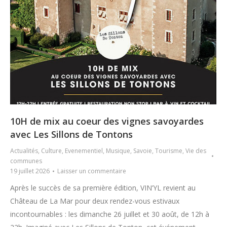
10H de mix au coeur des vignes savoyardes
avec Les Sillons de Tontons
Actualités
,
Culture
,
Evenementiel
,
Musique
,
Savoie
,
Tourisme
,
Vie des
communes
19 juillet 2026
Laisser un commentaire
Après le succès de sa première édition, VIN’YL revient au
Château de La Mar pour deux rendez-vous estivaux
incontournables : les dimanche 26 juillet et 30 août, de 12h à