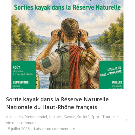
Sortie kayak dans la Réserve Naturelle
Nationale du Haut-Rhône français
Actualités
,
Evenementiel
,
Histoire
,
Savoie
,
Société
,
Sport
,
Tourisme
,
Vie des communes
15 juillet 2026
Laisser un commentaire