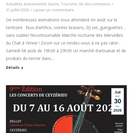
Actualités
,
Evenementiel
,
Savoie
,
Tourisme
,
Vie des communes
31 juillet 2026
Laisser un commentaire
De nombreuses animations vous attendent en août sur le
territoire : feux d’artifice, soirées brasero, DJ set, guinguettes…
sans oublier l’incontournable Marché nocturne des Merveilles
du Chat à Yenne ! Zoom sur ce rendez-vous à ne pas rater :
Samedi 08 août de 19h30 à 23h30 Un marché d’artisanat et de
produits du terroir dans…
Détails
Juil
30
2026