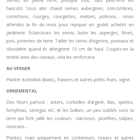
Semez en pleine terre, presque tout, sauf peut-être les
haricots. Sous abri chaud semez aubergines, concombres,
cornichons, courges, courgettes, melons, potirons… sinon
attendez la fin du mois pour repiquer en godet achetés en
jardinerie. Éclaircissez les semis, buter les asperges, fèves,
pois, pommes de terre. Tailler les semis d’oignons, poireaux et
ciboulette quand ils atteignent 15 cm de haut. Coupez-en la
moitié avec des ciseaux, cela les renforcera.
AU VERGER
Planter Actinidias (kiwis), fraisiers et autres petits fruits, vigne.
ORNEMENTAL
Des fleurs partout : asters, corbeilles d’argent, lilas, spirées,
forsythias, seringas etc. et les bulbes, un peu oubliés sous la
terre qui font jaillir les couleurs : narcisses, jacinthes, tulipes,
muscaris…
Plantez, mais uniquement en conteneurs, rosiers et autres