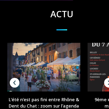
ACTU
L’été n’est pas fini entre Rhône &
9ème é
Dent du Chat : zoom sur l’agenda
m