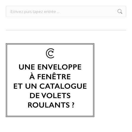
Search: