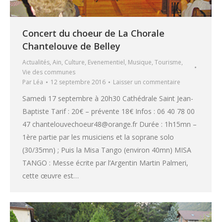
Concert du choeur de La Chorale
Chantelouve de Belley
Actualités
,
Ain
,
Culture
,
Evenementiel
,
Musique
,
Tourisme
,
Vie des communes
Par
Léa
12 septembre 2016
Laisser un commentaire
Samedi 17 septembre à 20h30 Cathédrale Saint Jean-
Baptiste Tarif : 20€ – prévente 18€ Infos : 06 40 78 00
47 chantelouvechoeur48@orange.fr Durée : 1h15mn –
1ère partie par les musiciens et la soprane solo
(30/35mn) ; Puis la Misa Tango (environ 40mn) MISA
TANGO : Messe écrite par l’Argentin Martin Palmeri,
cette œuvre est…