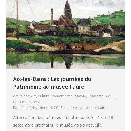
Aix-les-Bains : Les journées du
Patrimoine au musée Faure
Actualités
,
Art
,
Culture
,
Evenementiel
,
Savoie
,
Tourisme
,
Vie
des communes
Par
Léa
14 septembre 2016
Laisser un commentaire
A l’occasion des journées du Patrimoine, les 17 et 18
septembre prochains, le musée aixois accueille