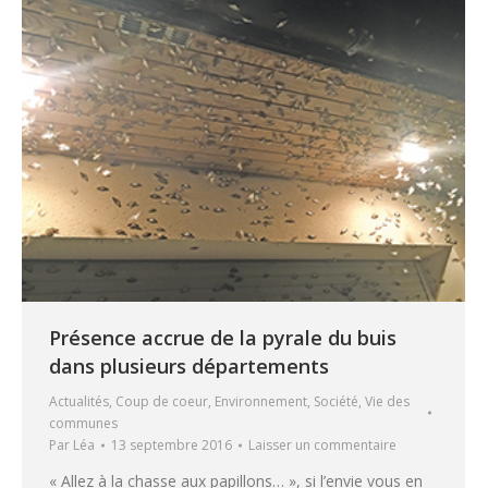
Présence accrue de la pyrale du buis
dans plusieurs départements
Actualités
,
Coup de coeur
,
Environnement
,
Société
,
Vie des
communes
Par
Léa
13 septembre 2016
Laisser un commentaire
« Allez à la chasse aux papillons… », si l’envie vous en