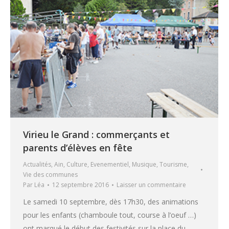
Virieu le Grand : commerçants et
parents d’élèves en fête
Actualités
,
Ain
,
Culture
,
Evenementiel
,
Musique
,
Tourisme
,
Vie des communes
Par
Léa
12 septembre 2016
Laisser un commentaire
Le samedi 10 septembre, dès 17h30, des animations
pour les enfants (chamboule tout, course à l’oeuf …)
ont marqué le début des festivités sur la place du