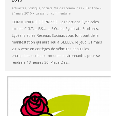
Actualités
,
Politique
,
Société
,
Vie des communes
Par
Anne
24 mars 2016
Laisser un commentaire
COMMUNIQUE DE PRESSE: Les Sections Syndicales
locales C.G.T. – F.S.U. – F.O., les Syndicats Étudiants,
Lycéens et les Réseaux Sociaux vous font part de la
manifestation qui aura lieu à BELLEY, le jeudi 31 mars
2016 venir en cortèges de véhicules depuis les
entreprises ou les communes environnantes pour se
rendre à 13 heures 30, Place Des…