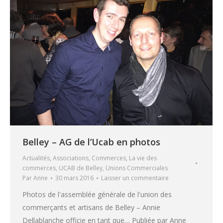
Belley – AG de l’Ucab en photos
Actualités
,
Associations
,
Commerces
,
La vie des
commerces
,
UCAB de Belley
,
Unions Commerciales
Par
Anne
30 mars 2016
Laisser un commentaire
Photos de l'assemblée générale de l'union des
commerçants et artisans de Belley – Annie
Dellablanche officie en tant que… Publiée par Anne