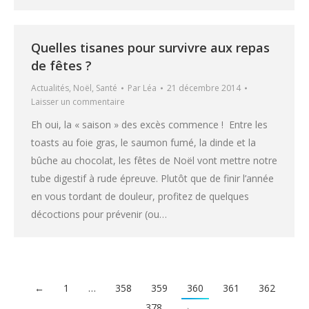
Quelles tisanes pour survivre aux repas
de fêtes ?
Actualités
,
Noël
,
Santé
Par
Léa
21 décembre 2014
Laisser un commentaire
Eh oui, la « saison » des excès commence ! Entre les
toasts au foie gras, le saumon fumé, la dinde et la
bûche au chocolat, les fêtes de Noël vont mettre notre
tube digestif à rude épreuve. Plutôt que de finir l’année
en vous tordant de douleur, profitez de quelques
décoctions pour prévenir (ou…
←
1
…
358
359
360
361
362
…
378
→