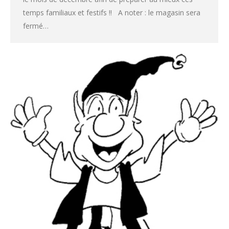
temps familiaux et festifs !! A noter : le magasin sera
fermé…