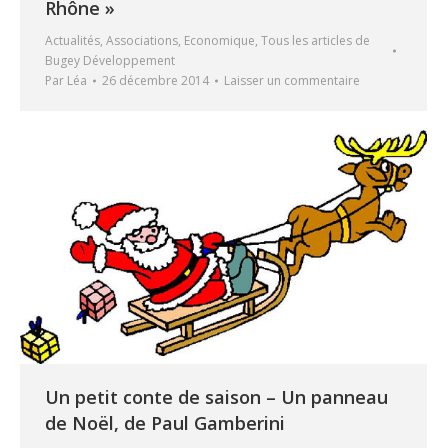
Rhône »
Actualités
,
Associations
,
Economique
,
Tous les articles de
Bugey Développement
Par
Léa
26 décembre 2014
Laisser un commentaire
Un petit conte de saison – Un panneau
de Noël, de Paul Gamberini