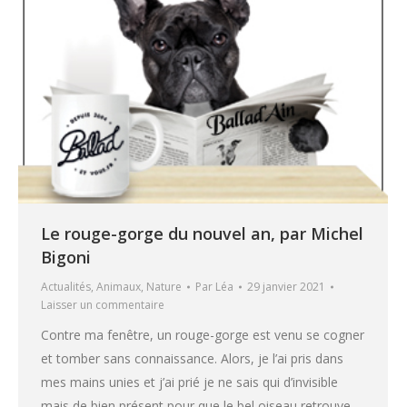
Le rouge-gorge du nouvel an, par Michel
Bigoni
Actualités
,
Animaux
,
Nature
Par
Léa
29 janvier 2021
Laisser un commentaire
Contre ma fenêtre, un rouge-gorge est venu se cogner
et tomber sans connaissance. Alors, je l’ai pris dans
mes mains unies et j’ai prié je ne sais qui d’invisible
mais de bien présent pour que le bel oiseau retrouve