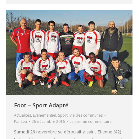
Foot – Sport Adapté
Actualités
,
Evenementiel
,
Sport
,
Vie des communes
Par
Léa
26 décembre 2016
Laisser un commentaire
Samedi 26 novembre se déroulait à saint Etienne (42)