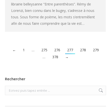
librairie belleysanne “Entre parenthèses”. Rémy de
Lorenzi, bien connu dans le bugey, s’adresse à nous
tous. Sous forme de poème, les mots s’entremêlent
afin de nous faire comprendre que la vie est…
←
1
…
275
276
277
278
279
…
378
→
Rechercher
Search: