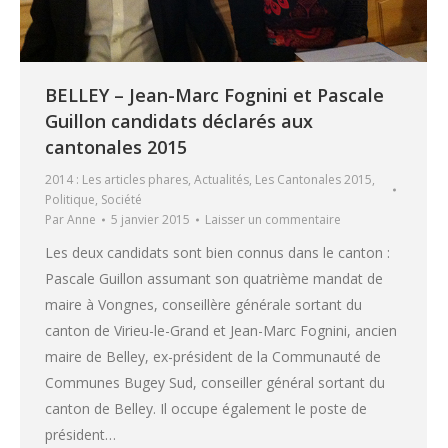
BELLEY – Jean-Marc Fognini et Pascale
Guillon candidats déclarés aux
cantonales 2015
2014 : Les articles phares
,
Actualités
,
Les Cantonales 2015
,
Politique
,
Société
Par
Anne
5 janvier 2015
Laisser un commentaire
Les deux candidats sont bien connus dans le canton :
Pascale Guillon assumant son quatrième mandat de
maire à Vongnes, conseillère générale sortant du
canton de Virieu-le-Grand et Jean-Marc Fognini, ancien
maire de Belley, ex-président de la Communauté de
Communes Bugey Sud, conseiller général sortant du
canton de Belley. Il occupe également le poste de
président…