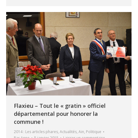
Flaxieu – Tout le « gratin » officiel
départemental pour honorer la
commune !
2014 : Les articles phares
,
Actualités
,
Ain
,
Politique
Par
Anne
5 janvier 2015
Laisser un commentaire