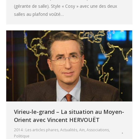
(gérante de salle). Style « Cosy » avec une des deux
salles au plafond voûté…
Virieu-le-grand – La situation au Moyen-
Orient avec Vincent HERVOUËT
2014 : Les articles phares
,
Actualités
,
Ain
,
Associations
,
Politique