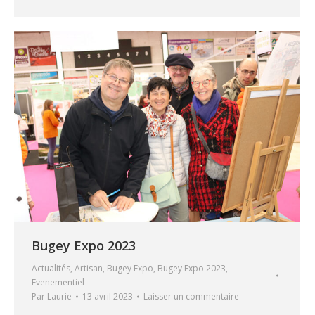
Bugey Expo 2023
Actualités
,
Artisan
,
Bugey Expo
,
Bugey Expo 2023
,
Evenementiel
Par
Laurie
13 avril 2023
Laisser un commentaire