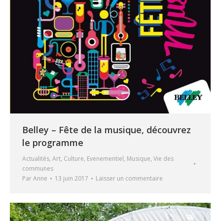
Belley – Fête de la musique, découvrez
le programme
Actualités
,
Art
,
Culture
,
Evenementiel
,
Musique
,
Vie des
communes
Par
Anne
13 juin 2017
Laisser un commentaire