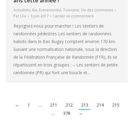
ans cette année !
Actualités
,
Ain
,
Evenementiel
,
Tourisme
,
Vie des communes
Par
Léa
6 juin 2017
Laisser un commentaire
Rejoignez-nous pour marcher ! Les sentiers de
randonnées pédestres Les sentiers de randonnées
balisés dans le Bas Bugey comptent environ 170 km.
Suivant une normalisation nationale, sous la direction
de la Fédération Française de Randonnée (FFR), ils se
répartissent en trois groupes : – Les sentiers de petite
randonnée (PR) qui font une boucle et…
←
1
…
211
212
213
214
215
…
378
→