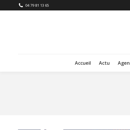
04 79 81 13 65
Accueil
Actu
Agen