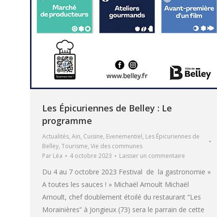
Les Épicuriennes de Belley : Le
programme
Actualités
,
Ain
,
Cuisine
,
Evenementiel
,
Les Épicuriennes de
Belley
,
Tourisme
,
Vie des communes
Par
Léa
4 octobre 2023
Laisser un commentaire
Du 4 au 7 octobre 2023 Festival de la gastronomie «
A toutes les sauces ! » Michaël Arnoult Michaël
Arnoult, chef doublement étoilé du restaurant “Les
Morainières” à Jongieux (73) sera le parrain de cette