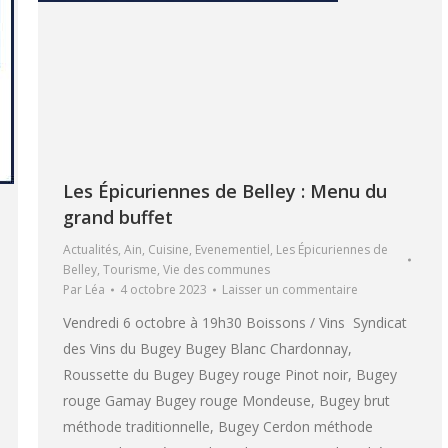
Les Épicuriennes de Belley : Menu du
grand buffet
Actualités
,
Ain
,
Cuisine
,
Evenementiel
,
Les Épicuriennes de
Belley
,
Tourisme
,
Vie des communes
Par
Léa
4 octobre 2023
Laisser un commentaire
Vendredi 6 octobre à 19h30 Boissons / Vins Syndicat
des Vins du Bugey Bugey Blanc Chardonnay,
Roussette du Bugey Bugey rouge Pinot noir, Bugey
rouge Gamay Bugey rouge Mondeuse, Bugey brut
méthode traditionnelle, Bugey Cerdon méthode