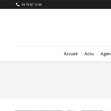
04 79 81 13 65
Accueil
Actu
Agen