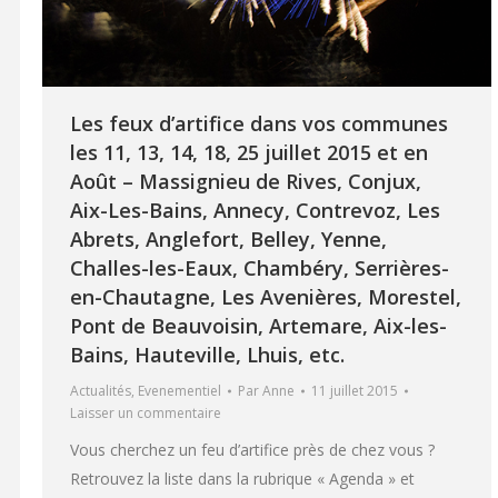
Les feux d’artifice dans vos communes
les 11, 13, 14, 18, 25 juillet 2015 et en
Août – Massignieu de Rives, Conjux,
Aix-Les-Bains, Annecy, Contrevoz, Les
Abrets, Anglefort, Belley, Yenne,
Challes-les-Eaux, Chambéry, Serrières-
en-Chautagne, Les Avenières, Morestel,
Pont de Beauvoisin, Artemare, Aix-les-
Bains, Hauteville, Lhuis, etc.
Actualités
,
Evenementiel
Par
Anne
11 juillet 2015
Laisser un commentaire
Vous cherchez un feu d’artifice près de chez vous ?
Retrouvez la liste dans la rubrique « Agenda » et