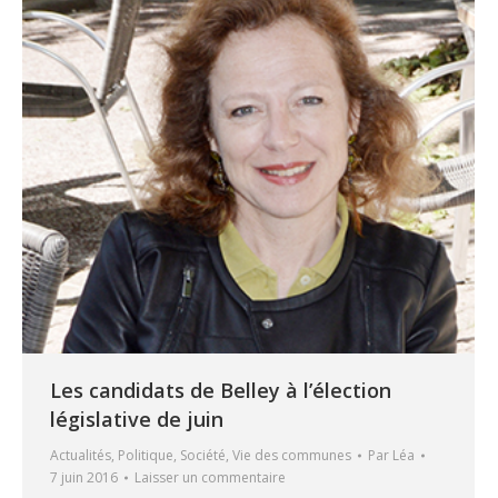
Les candidats de Belley à l’élection
législative de juin
Actualités
,
Politique
,
Société
,
Vie des communes
Par
Léa
7 juin 2016
Laisser un commentaire