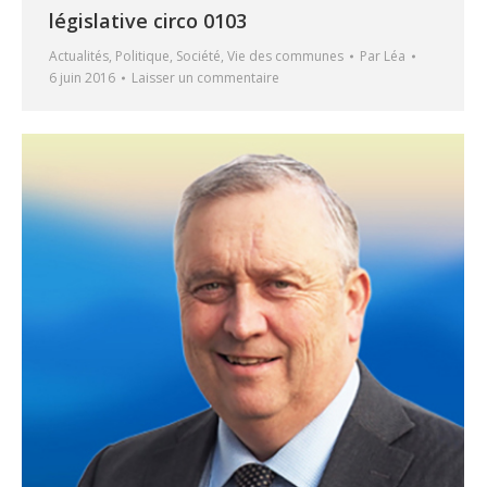
législative circo 0103
Actualités
,
Politique
,
Société
,
Vie des communes
Par
Léa
6 juin 2016
Laisser un commentaire