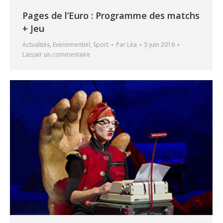
Pages de l’Euro : Programme des matchs
+ Jeu
Actualités
,
Evenementiel
,
Sport
Par
Léa
5 juin 2016
Laisser un commentaire