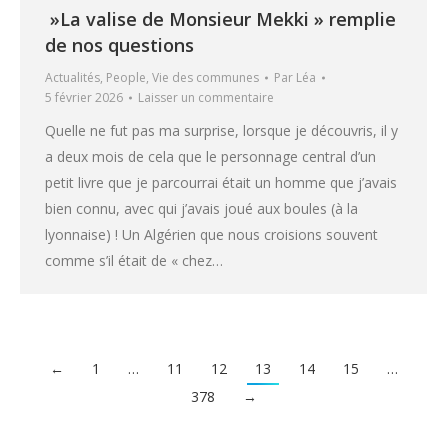
»La valise de Monsieur Mekki » remplie
de nos questions
Actualités
,
People
,
Vie des communes
Par
Léa
5 février 2026
Laisser un commentaire
Quelle ne fut pas ma surprise, lorsque je découvris, il y
a deux mois de cela que le personnage central d’un
petit livre que je parcourrai était un homme que j’avais
bien connu, avec qui j’avais joué aux boules (à la
lyonnaise) ! Un Algérien que nous croisions souvent
comme s’il était de « chez…
←
1
…
11
12
13
14
15
…
378
→