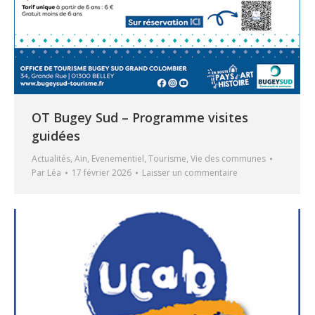
OT Bugey Sud – Programme visites
guidées
Actualités
,
Ain
,
Evenementiel
,
Tourisme
,
Vie des communes
Par
Léa
17 février 2026
Laisser un commentaire