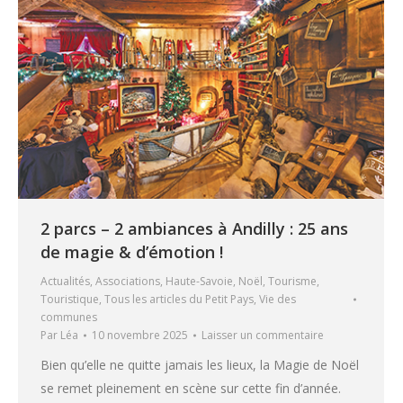
2 parcs – 2 ambiances à Andilly : 25 ans
de magie & d’émotion !
Actualités
,
Associations
,
Haute-Savoie
,
Noël
,
Tourisme
,
Touristique
,
Tous les articles du Petit Pays
,
Vie des
communes
Par
Léa
10 novembre 2025
Laisser un commentaire
Bien qu’elle ne quitte jamais les lieux, la Magie de Noël
se remet pleinement en scène sur cette fin d’année.