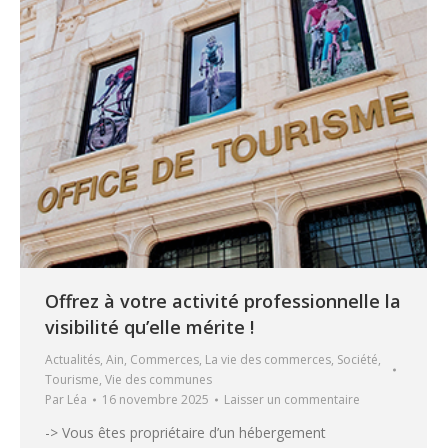
Offrez à votre activité professionnelle la
visibilité qu’elle mérite !
Actualités
,
Ain
,
Commerces
,
La vie des commerces
,
Société
,
Tourisme
,
Vie des communes
Par
Léa
16 novembre 2025
Laisser un commentaire
-> Vous êtes propriétaire d’un hébergement