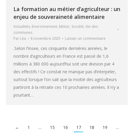
La formation au métier d’agriculteur : un
enjeu de souveraineté alimentaire
Actualités
,
Environnement
,
Métier
,
Société
,
Vie des
communes
Par
Léa
8 novembre 2025
Laisser un commentaire
.Selon l’Insee, ces cinquante dernières années, le
nombre d’agriculteurs en France est passé de 1,6
millions à 380 000 aujourd’hui soit une division par 4
des effectifs ! Ce constat ne manque pas d’interpeler,
surtout lorsque l’on sait que la moitié des agriculteurs
partiront à la retraite ces 10 prochaines années. Il n’y a
pourtant…
←
1
…
15
16
17
18
19
…