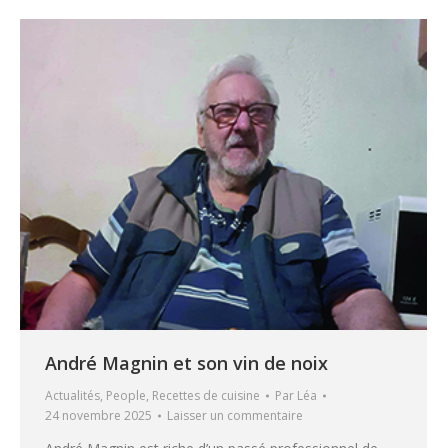
André Magnin et son vin de noix
Actualités
,
People
,
Recettes de cuisine
Par
Léa
24 novembre 2025
Laisser un commentaire