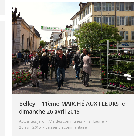
Belley – 11ème MARCHÉ AUX FLEURS le
dimanche 26 avril 2015
Actualités
,
Jardin
,
Vie des communes
Par
Laurie
26 avril 2015
Laisser un commentaire