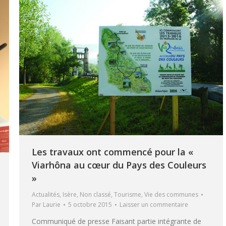
Les travaux ont commencé pour la «
Viarhôna au cœur du Pays des Couleurs
»
Actualités
,
Isère
,
Non classé
,
Tourisme
,
Vie des communes
Par
Laurie
5 octobre 2015
Laisser un commentaire
Communiqué de presse Faisant partie intégrante de