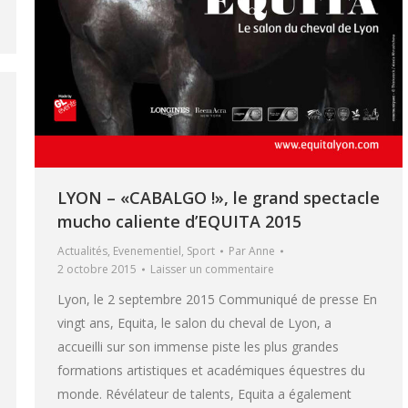
LYON – «CABALGO !», le grand spectacle
mucho caliente d’EQUITA 2015
Actualités
,
Evenementiel
,
Sport
Par
Anne
2 octobre 2015
Laisser un commentaire
Lyon, le 2 septembre 2015 Communiqué de presse En
vingt ans, Equita, le salon du cheval de Lyon, a
accueilli sur son immense piste les plus grandes
formations artistiques et académiques équestres du
monde. Révélateur de talents, Equita a également