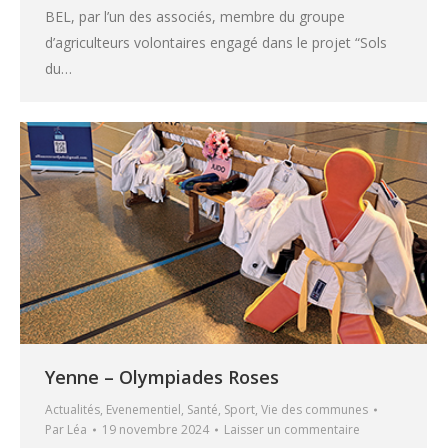
BEL, par l’un des associés, membre du groupe
d’agriculteurs volontaires engagé dans le projet “Sols
du…
Yenne – Olympiades Roses
Actualités
,
Evenementiel
,
Santé
,
Sport
,
Vie des communes
Par
Léa
19 novembre 2024
Laisser un commentaire