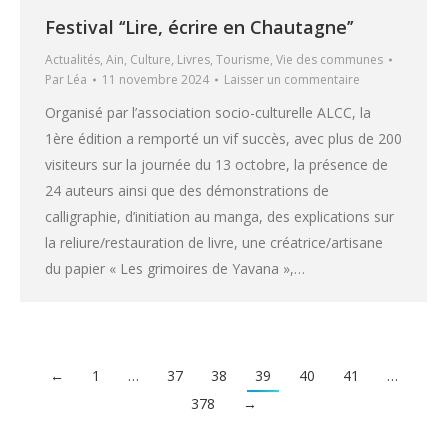
Festival ‘‘Lire, écrire en Chautagne’’
Actualités
,
Ain
,
Culture
,
Livres
,
Tourisme
,
Vie des communes
Par
Léa
11 novembre 2024
Laisser un commentaire
Organisé par l’association socio-culturelle ALCC, la
1ère édition a remporté un vif succès, avec plus de 200
visiteurs sur la journée du 13 octobre, la présence de
24 auteurs ainsi que des démonstrations de
calligraphie, d’initiation au manga, des explications sur
la reliure/restauration de livre, une créatrice/artisane
du papier « Les grimoires de Yavana »,…
←
1
…
37
38
39
40
41
…
378
→