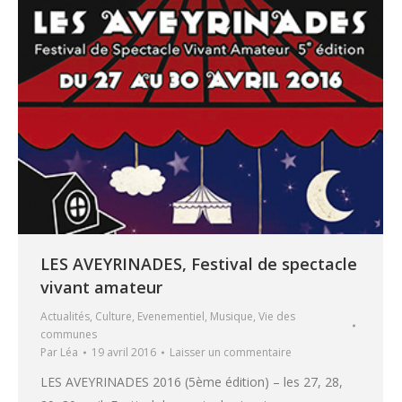
LES AVEYRINADES, Festival de spectacle
vivant amateur
Actualités
,
Culture
,
Evenementiel
,
Musique
,
Vie des
communes
Par
Léa
19 avril 2016
Laisser un commentaire
LES AVEYRINADES 2016 (5ème édition) – les 27, 28,