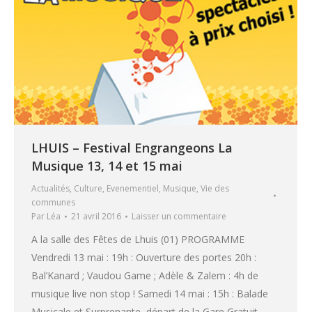
LHUIS – Festival Engrangeons La
Musique 13, 14 et 15 mai
Actualités
,
Culture
,
Evenementiel
,
Musique
,
Vie des
communes
Par
Léa
21 avril 2016
Laisser un commentaire
A la salle des Fêtes de Lhuis (01) PROGRAMME
Vendredi 13 mai : 19h : Ouverture des portes 20h :
Bal’Kanard ; Vaudou Game ; Adèle & Zalem : 4h de
musique live non stop ! Samedi 14 mai : 15h : Balade
Musicale et Surprenante, départ de la Gare Gratuit