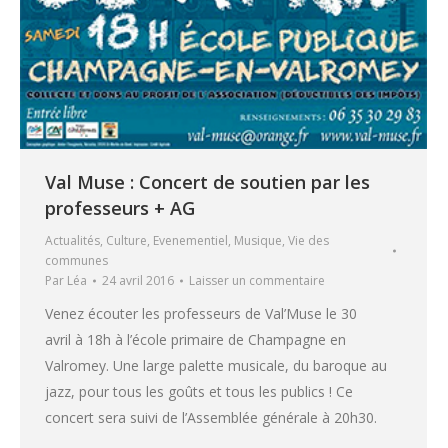
Val Muse : Concert de soutien par les
professeurs + AG
Actualités
,
Culture
,
Evenementiel
,
Musique
,
Vie des
communes
Par
Léa
24 avril 2016
Laisser un commentaire
Venez écouter les professeurs de Val’Muse le 30
avril à 18h à l’école primaire de Champagne en
Valromey. Une large palette musicale, du baroque au
jazz, pour tous les goûts et tous les publics ! Ce
concert sera suivi de l’Assemblée générale à 20h30.