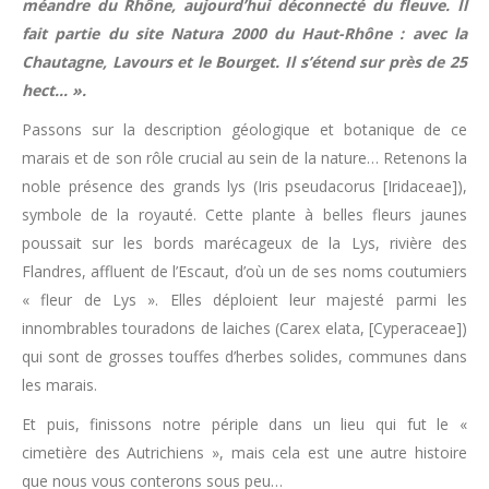
méandre du Rhône, aujourd’hui déconnecté du fleuve. Il
fait partie du site Natura 2000 du Haut-Rhône : avec la
Chautagne, Lavours et le Bourget. Il s’étend sur près de 25
hect… ».
Passons sur la description géologique et botanique de ce
marais et de son rôle crucial au sein de la nature… Retenons la
noble présence des grands lys (Iris pseudacorus [Iridaceae]),
symbole de la royauté. Cette plante à belles fleurs jaunes
poussait sur les bords marécageux de la Lys, rivière des
Flandres, affluent de l’Escaut, d’où un de ses noms coutumiers
« fleur de Lys ». Elles déploient leur majesté parmi les
innombrables touradons de laiches (Carex elata, [Cyperaceae])
qui sont de grosses touffes d’herbes solides, communes dans
les marais.
Et puis, finissons notre périple dans un lieu qui fut le «
cimetière des Autrichiens », mais cela est une autre histoire
que nous vous conterons sous peu…