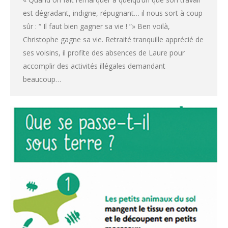
est dégradant, indigne, répugnant… il nous sort à coup
sûr : “ Il faut bien gagner sa vie ! ”» Ben voilà,
Christophe gagne sa vie. Retraité tranquille apprécié de
ses voisins, il profite des absences de Laure pour
accomplir des activités illégales demandant
beaucoup…