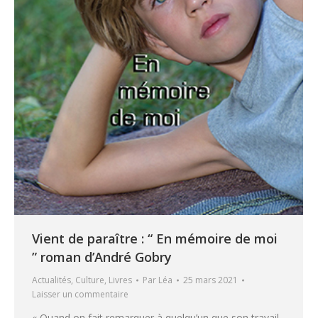
Vient de paraître : “ En mémoire de moi
” roman d’André Gobry
Actualités
,
Culture
,
Livres
Par
Léa
25 mars 2021
Laisser un commentaire
« Quand on fait remarquer à quelqu’un que son travail