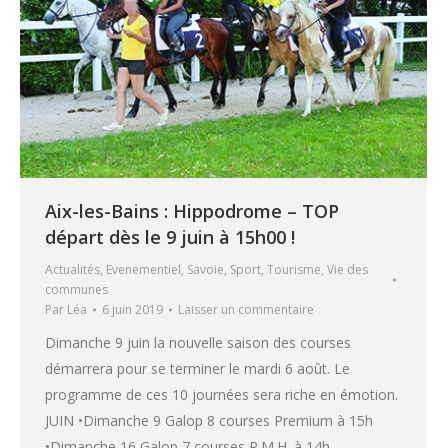
Aix-les-Bains : Hippodrome – TOP
départ dès le 9 juin à 15h00 !
Actualités
,
Evenementiel
,
Savoie
,
Sport
,
Tourisme
,
Vie des
communes
Par
Léa
6 juin 2019
Laisser un commentaire
Dimanche 9 juin la nouvelle saison des courses
démarrera pour se terminer le mardi 6 août. Le
programme de ces 10 journées sera riche en émotion.
JUIN •Dimanche 9 Galop 8 courses Premium à 15h
•Dimanche 16 Galop 7 courses P.M.H. à 14h