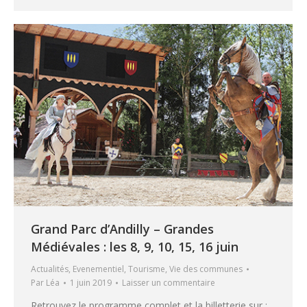
Grand Parc d’Andilly – Grandes
Médiévales : les 8, 9, 10, 15, 16 juin
Actualités
,
Evenementiel
,
Tourisme
,
Vie des communes
Par
Léa
1 juin 2019
Laisser un commentaire
Retrouvez le programme complet et la billetterie sur :