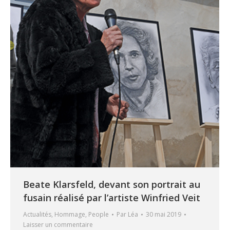
Beate Klarsfeld, devant son portrait au
fusain réalisé par l’artiste Winfried Veit
Actualités
,
Hommage
,
People
Par
Léa
30 mai 2019
Laisser un commentaire