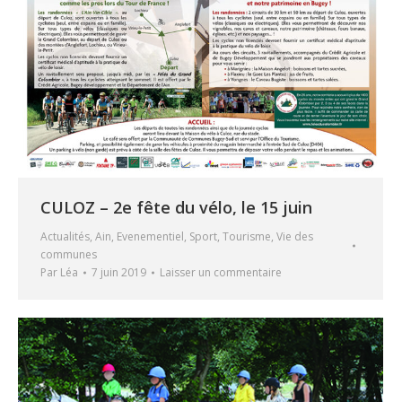
CULOZ – 2e fête du vélo, le 15 juin
Actualités
,
Ain
,
Evenementiel
,
Sport
,
Tourisme
,
Vie des
communes
Par
Léa
7 juin 2019
Laisser un commentaire