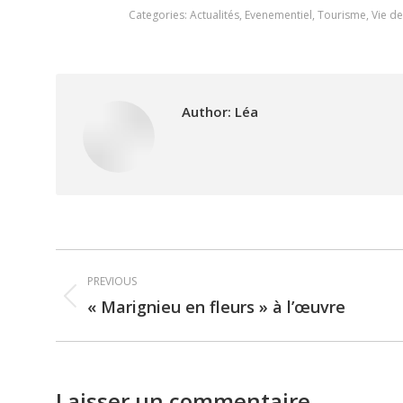
Categories:
Actualités
,
Evenementiel
,
Tourisme
,
Vie d
Author:
Léa
Post
PREVIOUS
navigation
« Marignieu en fleurs » à l’œuvre
Previous
post:
Laisser un commentaire