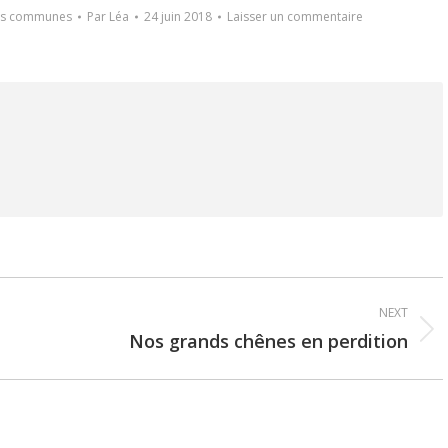
es communes
Par
Léa
24 juin 2018
Laisser un commentaire
NEXT
Nos grands chênes en perdition
Next
post: