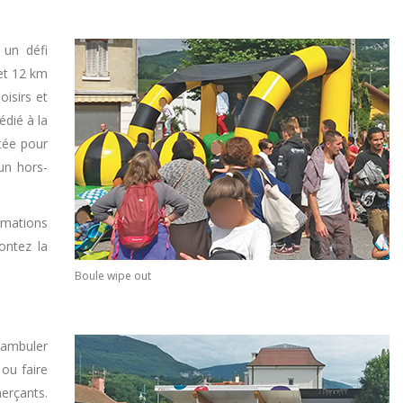
 un défi
et 12 km
oisirs et
dié à la
tée pour
 un hors-
imations
ontez la
Boule wipe out
ambuler
 ou faire
erçants.