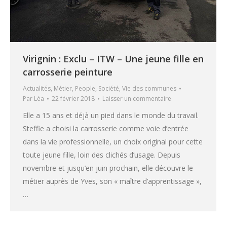
Virignin : Exclu – ITW – Une jeune fille en
carrosserie peinture
Actualités
,
Métier
,
People
,
Société
,
Vie des communes
Par
Léa
22 février 2018
Laisser un commentaire
Elle a 15 ans et déjà un pied dans le monde du travail.
Steffie a choisi la carrosserie comme voie d’entrée
dans la vie professionnelle, un choix original pour cette
toute jeune fille, loin des clichés d’usage. Depuis
novembre et jusqu’en juin prochain, elle découvre le
métier auprès de Yves, son « maître d’apprentissage »,
…