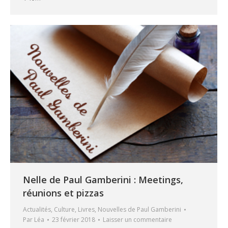
Nelle de Paul Gamberini : Meetings,
réunions et pizzas
Actualités
,
Culture
,
Livres
,
Nouvelles de Paul Gamberini
Par
Léa
23 février 2018
Laisser un commentaire