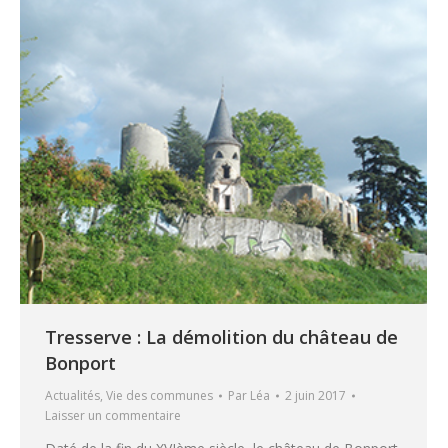
Tresserve : La démolition du château de
Bonport
Actualités
,
Vie des communes
Par
Léa
2 juin 2017
Laisser un commentaire