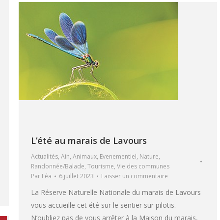
L’été au marais de Lavours
Actualités
,
Ain
,
Animaux
,
Evenementiel
,
Nature
,
Randonnée/Balade
,
Tourisme
,
Vie des communes
Par
Léa
6 juillet 2023
Laisser un commentaire
La Réserve Naturelle Nationale du marais de Lavours
vous accueille cet été sur le sentier sur pilotis.
N’oubliez pas de vous arrêter à la Maison du marais,