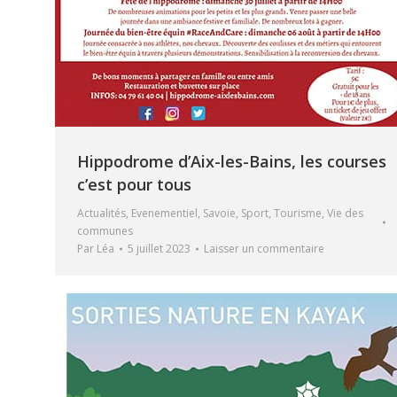
Hippodrome d’Aix-les-Bains, les courses
c’est pour tous
Actualités
,
Evenementiel
,
Savoie
,
Sport
,
Tourisme
,
Vie des
communes
Par
Léa
5 juillet 2023
Laisser un commentaire