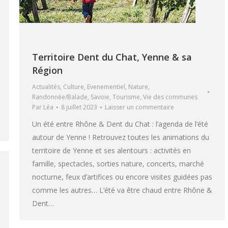
Territoire Dent du Chat, Yenne & sa
Région
Actualités
,
Culture
,
Evenementiel
,
Nature
,
Randonnée/Balade
,
Savoie
,
Tourisme
,
Vie des communes
Par
Léa
8 juillet 2023
Laisser un commentaire
Un été entre Rhône & Dent du Chat : l’agenda de l’été
autour de Yenne ! Retrouvez toutes les animations du
territoire de Yenne et ses alentours : activités en
famille, spectacles, sorties nature, concerts, marché
nocturne, feux d’artifices ou encore visites guidées pas
comme les autres… L’été va être chaud entre Rhône &
Dent…