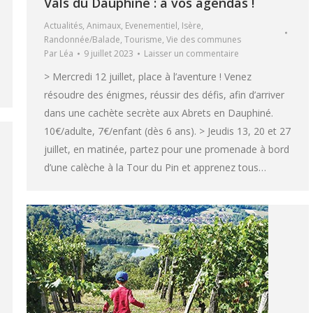
Vals du Dauphiné : à vos agendas !
Actualités
,
Animaux
,
Evenementiel
,
Isère
,
Randonnée/Balade
,
Tourisme
,
Vie des communes
Par
Léa
9 juillet 2023
Laisser un commentaire
> Mercredi 12 juillet, place à l’aventure ! Venez
résoudre des énigmes, réussir des défis, afin d’arriver
dans une cachète secrète aux Abrets en Dauphiné.
10€/adulte, 7€/enfant (dès 6 ans). > Jeudis 13, 20 et 27
juillet, en matinée, partez pour une promenade à bord
d’une calèche à la Tour du Pin et apprenez tous…