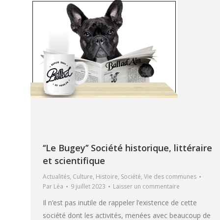
‘‘Le Bugey’’ Société historique, littéraire
et scientifique
Actualités
,
Culture
,
Histoire
,
Société
,
Vie des communes
Par
Léa
9 juillet 2023
Laisser un commentaire
Il n’est pas inutile de rappeler l’existence de cette
société dont les activités, menées avec beaucoup de