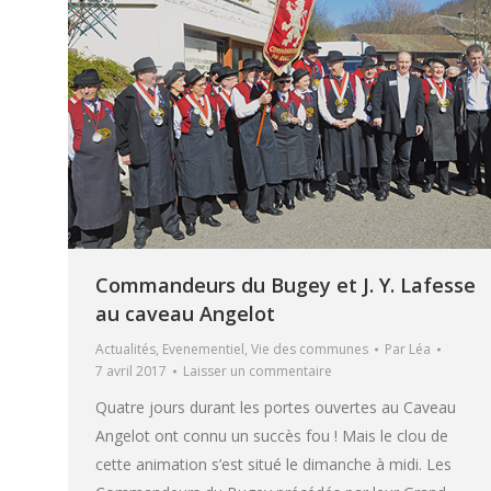
Commandeurs du Bugey et J. Y. Lafesse
au caveau Angelot
Actualités
,
Evenementiel
,
Vie des communes
Par
Léa
7 avril 2017
Laisser un commentaire
Quatre jours durant les portes ouvertes au Caveau
Angelot ont connu un succès fou ! Mais le clou de
cette animation s’est situé le dimanche à midi. Les