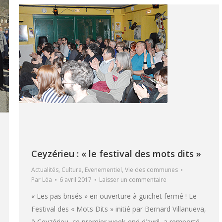
Ceyzérieu : « le festival des mots dits »
Actualités
,
Culture
,
Evenementiel
,
Vie des communes
Par
Léa
6 avril 2017
Laisser un commentaire
« Les pas brisés » en ouverture à guichet fermé ! Le
Festival des « Mots Dits » initié par Bernard Villanueva,
à Ceyzérieu, ce premier week-end d’avril, a remporté