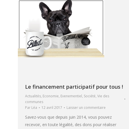
Le financement participatif pour tous !
Actualités
,
Economie
,
Evenementiel
,
Société
,
Vie des
communes
Par
Léa
12 avril 2017
Laisser un commentaire
Savez-vous que depuis juin 2014, vous pouvez
recevoir, en toute légalité, des dons pour réaliser