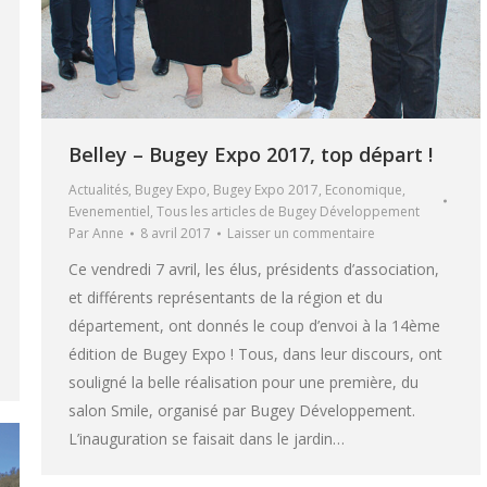
Belley – Bugey Expo 2017, top départ !
Actualités
,
Bugey Expo
,
Bugey Expo 2017
,
Economique
,
Evenementiel
,
Tous les articles de Bugey Développement
Par
Anne
8 avril 2017
Laisser un commentaire
Ce vendredi 7 avril, les élus, présidents d’association,
et différents représentants de la région et du
département, ont donnés le coup d’envoi à la 14ème
édition de Bugey Expo ! Tous, dans leur discours, ont
souligné la belle réalisation pour une première, du
salon Smile, organisé par Bugey Développement.
L’inauguration se faisait dans le jardin…