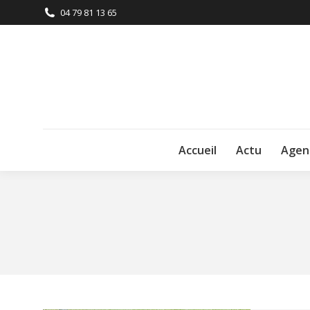
04 79 81 13 65
Accueil
Actu
Agen