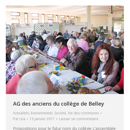
AG des anciens du collège de Belley
Actualités
,
Evenementiel
,
Société
,
Vie des communes
Par
Léa
13 janvier 2017
Laisser un commentaire
Propositions pour le futur nom du collège L’assemblée