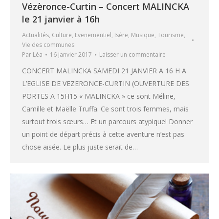
Vézèronce-Curtin – Concert MALINCKA
le 21 janvier à 16h
Actualités
,
Culture
,
Evenementiel
,
Isère
,
Musique
,
Tourisme
,
Vie des communes
Par
Léa
16 janvier 2017
Laisser un commentaire
CONCERT MALINCKA SAMEDI 21 JANVIER A 16 H A
L’EGLISE DE VEZERONCE-CURTIN (OUVERTURE DES
PORTES A 15H15 « MALINCKA » ce sont Méline,
Camille et Maëlle Truffa. Ce sont trois femmes, mais
surtout trois sœurs… Et un parcours atypique! Donner
un point de départ précis à cette aventure n’est pas
chose aisée. Le plus juste serait de…