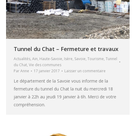
Tunnel du Chat – Fermeture et travaux
Actualités
,
Ain
,
Haute-Savoie
,
Isère
,
Savoie
,
Tourisme
,
Tunnel
du Chat
,
Vie des communes
Par
Anne
17 janvier 2017
Laisser un commentaire
Le département de la Savoie vous informe de la
fermeture du tunnel du Chat la nuit du mercredi 18
janvier à 22h au jeudi 19 janvier à 6h. Merci de votre
compréhension.