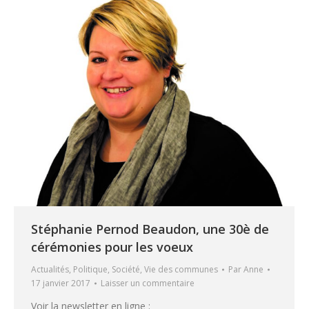
Stéphanie Pernod Beaudon, une 30è de
cérémonies pour les voeux
Actualités
,
Politique
,
Société
,
Vie des communes
Par
Anne
17 janvier 2017
Laisser un commentaire
Voir la newsletter en ligne :