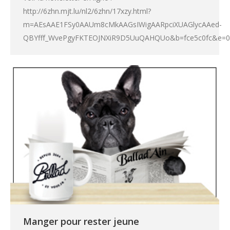
http://6zhn.mjt.lu/nl2/6zhn/17xzy.html?
m=AEsAAE1FSy0AAUm8cMkAAGsIWigAARpciXUAGlycAAed-
QBYfff_WvePgyFKTEOJNXiR9D5UuQAHQUo&b=fce5c0fc&e=030
Manger pour rester jeune