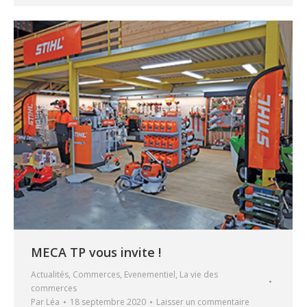
MECA TP vous invite !
Actualités
,
Commerces
,
Evenementiel
,
La vie des
commerces
Par
Léa
18 septembre 2020
Laisser un commentaire