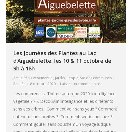
Les Journées des Plantes au Lac
d’Aiguebelette, les 10 & 11 octobre de
9h à 18h
Actualités
,
Evenementiel
,
Jardin
,
People
,
Vie des communes
Par
Léa
8 octobre 2020
Laisser un commentaire
Les conférences Thème automne 2020 « intelligence
végétale ? » « Découvrir l’intelligence et les différents
sens des arbres. Comment voir sans yeux ? Comment
entendre sans oreilles ? Comment sentir sans nez ?
Comment goûter sans bouche ? Un voyage ludique
dans le monde des arbres révélant que dans la nature,