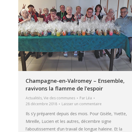
Champagne-en-Valromey – Ensemble,
ravivons la flamme de l’espoir
Actualités
,
Vie des communes
Par
Léa
28 décembre 2018
Laisser un commentaire
Ils s’y préparent depuis des mois. Pour Gisèle, Yvette,
Mireille, Lucien et les autres, décembre signe
l’aboutissement d’un travail de longue haleine. Et la