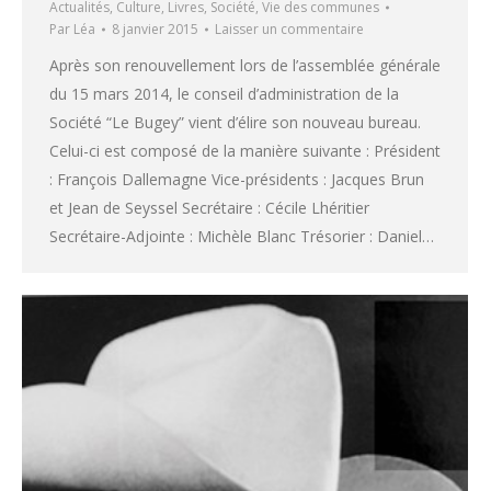
Actualités
,
Culture
,
Livres
,
Société
,
Vie des communes
Par
Léa
8 janvier 2015
Laisser un commentaire
Après son renouvellement lors de l’assemblée générale
du 15 mars 2014, le conseil d’administration de la
Société “Le Bugey” vient d’élire son nouveau bureau.
Celui-ci est composé de la manière suivante : Président
: François Dallemagne Vice-présidents : Jacques Brun
et Jean de Seyssel Secrétaire : Cécile Lhéritier
Secrétaire-Adjointe : Michèle Blanc Trésorier : Daniel…