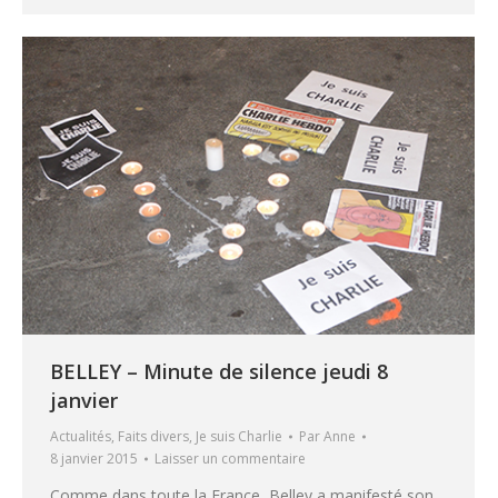
BELLEY – Minute de silence jeudi 8
janvier
Actualités
,
Faits divers
,
Je suis Charlie
Par
Anne
8 janvier 2015
Laisser un commentaire
Comme dans toute la France, Belley a manifesté son