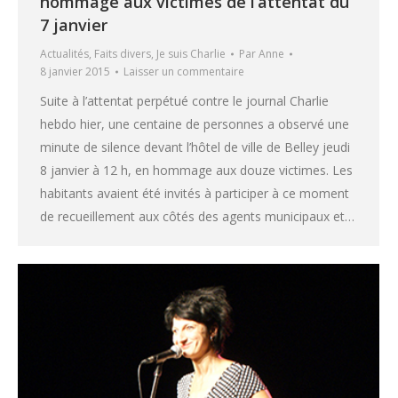
hommage aux victimes de l’attentat du
7 janvier
Actualités
,
Faits divers
,
Je suis Charlie
Par
Anne
8 janvier 2015
Laisser un commentaire
Suite à l’attentat perpétué contre le journal Charlie
hebdo hier, une centaine de personnes a observé une
minute de silence devant l’hôtel de ville de Belley jeudi
8 janvier à 12 h, en hommage aux douze victimes. Les
habitants avaient été invités à participer à ce moment
de recueillement aux côtés des agents municipaux et…