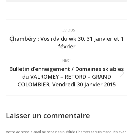
Post
PREVIOUS
navigation
Chambéry : Vos rdv du wk 30, 31 janvier et 1
Previous
février
post:
NEXT
Bulletin d’enneigement / Domaines skiables
du VALROMEY – RETORD – GRAND
Next
COLOMBIER, Vendredi 30 Janvier 2015
post:
Laisser un commentaire
Votre adresse e-mail ne sera pas publiée Champs requis marqués avec