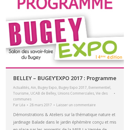
BELLEY – BUGEY’EXPO 2017 : Programme
Actualités
,
Ain
,
Bugey Expo
,
Bugey Expo 2017
,
Evenementiel
,
Tourisme
,
UCAB de Belley
,
Unions Commerciales
,
Vie des
communes
Par
Léa
28 mars 2017
Laisser un commentaire
Démonstrations & Ateliers sur la thématique nature et
jardinage Balade dans le jardin éphémère conçu et mis
en place par les apprentis de la MFR La Vernée de