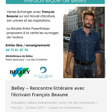
Belley – Rencontre littéraire avec
l’écrivain François Beaune
Actualités
,
Culture
,
Evenementiel
,
Livres
,
Vie des communes
Par
Léa
23 mars 2017
Laisser un commentaire