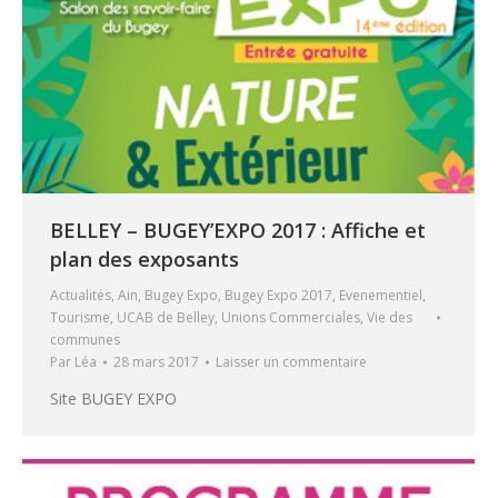
BELLEY – BUGEY’EXPO 2017 : Affiche et
plan des exposants
Actualités
,
Ain
,
Bugey Expo
,
Bugey Expo 2017
,
Evenementiel
,
Tourisme
,
UCAB de Belley
,
Unions Commerciales
,
Vie des
communes
Par
Léa
28 mars 2017
Laisser un commentaire
Site BUGEY EXPO