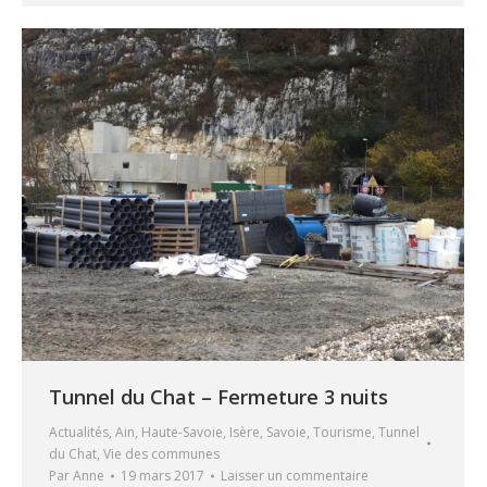
Tunnel du Chat – Fermeture 3 nuits
Actualités
,
Ain
,
Haute-Savoie
,
Isère
,
Savoie
,
Tourisme
,
Tunnel
du Chat
,
Vie des communes
Par
Anne
19 mars 2017
Laisser un commentaire