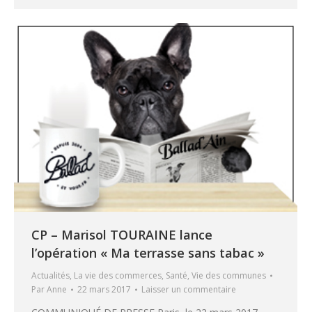
CP – Marisol TOURAINE lance
l’opération « Ma terrasse sans tabac »
Actualités
,
La vie des commerces
,
Santé
,
Vie des communes
Par
Anne
22 mars 2017
Laisser un commentaire