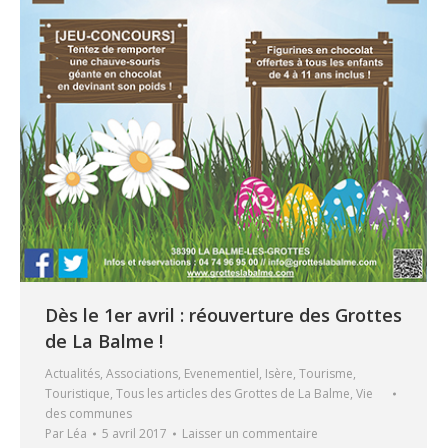
Dès le 1er avril : réouverture des Grottes
de La Balme !
Actualités
,
Associations
,
Evenementiel
,
Isère
,
Tourisme
,
Touristique
,
Tous les articles des Grottes de La Balme
,
Vie
des communes
Par
Léa
5 avril 2017
Laisser un commentaire