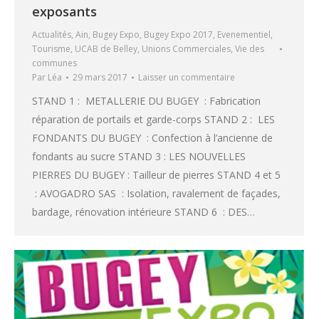
exposants
Actualités
,
Ain
,
Bugey Expo
,
Bugey Expo 2017
,
Evenementiel
,
Tourisme
,
UCAB de Belley
,
Unions Commerciales
,
Vie des
communes
Par
Léa
29 mars 2017
Laisser un commentaire
STAND 1 : METALLERIE DU BUGEY : Fabrication
réparation de portails et garde-corps STAND 2 : LES
FONDANTS DU BUGEY : Confection à l’ancienne de
fondants au sucre STAND 3 : LES NOUVELLES
PIERRES DU BUGEY : Tailleur de pierres STAND 4 et 5
: AVOGADRO SAS : Isolation, ravalement de façades,
bardage, rénovation intérieure STAND 6 : DES…