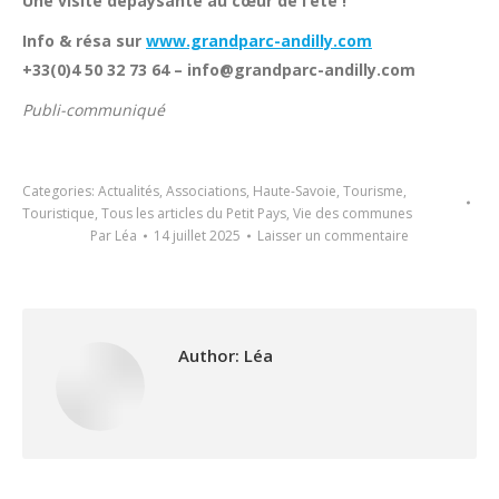
Une visite dépaysante au cœur de l’été !
Info & résa sur
www.grandparc-andilly.com
+33(0)4 50 32 73 64 – info@grandparc-andilly.com
Publi-communiqué
Categories:
Actualités
,
Associations
,
Haute-Savoie
,
Tourisme
,
Touristique
,
Tous les articles du Petit Pays
,
Vie des communes
Par
Léa
14 juillet 2025
Laisser un commentaire
Author:
Léa