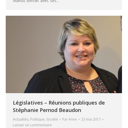
Marius Bertiet avec ses…
Législatives – Réunions publiques de
Stéphanie Pernod Beaudon
Actualités
,
Politique
,
Société
Par
Anne
23 mai 2017
Laisser un commentaire