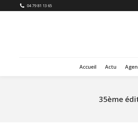
04 79 81 13 65
Accueil
Actu
Agen
35ème édit