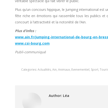
véritable spectacle qui fait vibrer le public.
Plus qu’un concours hippique, le Jumping international est 
fête riche en émotions qui rassemble tous les publics et q
concourt à l’attractivité et la notoriété de l’Ain.
Plus d’infos :
www.ain.fr/jumping-international-de-bourg-en-bres
www.csi-bourg.com
Publi-communiqué
Categories:
Actualités
,
Ain
,
Animaux
,
Evenementiel
,
Sport
,
Touri
Author:
Léa