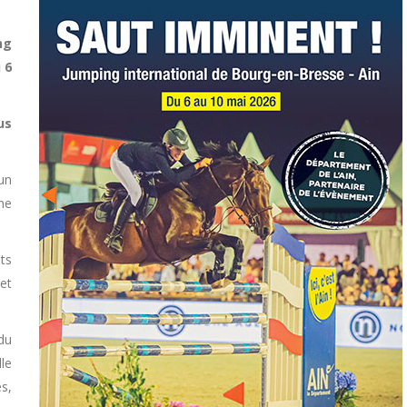
ng
 6
us
un
une
ts
et
 du
le
s,