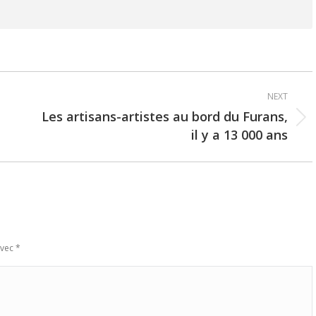
NEXT
Les artisans-artistes au bord du Furans,
Next
il y a 13 000 ans
post:
avec
*