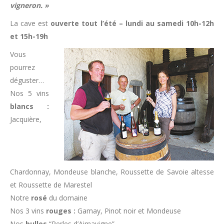
vigneron. »
La cave est
ouverte tout l’été – lundi au samedi 10h-12h
et 15h-19h
Vous
pourrez
déguster…
Nos 5 vins
blancs :
Jacquière,
Chardonnay, Mondeuse blanche, Roussette de Savoie altesse
et Roussette de Marestel
Notre
rosé
du domaine
Nos 3 vins
rouges :
Gamay, Pinot noir et Mondeuse
Nos
bulles
“Perles d’Aimavigne”