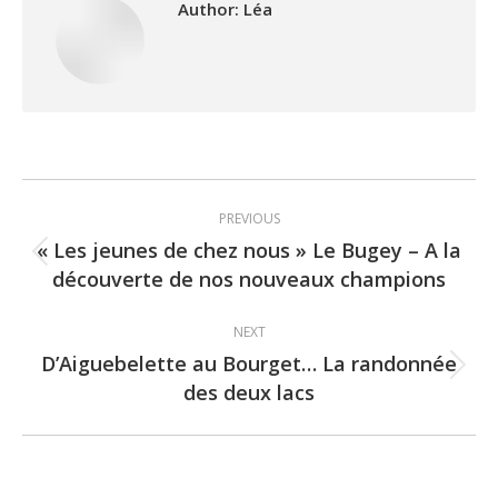
Author:
Léa
Post
PREVIOUS
navigation
« Les jeunes de chez nous » Le Bugey – A la
Previous
découverte de nos nouveaux champions
post:
NEXT
D’Aiguebelette au Bourget… La randonnée
Next
des deux lacs
post: