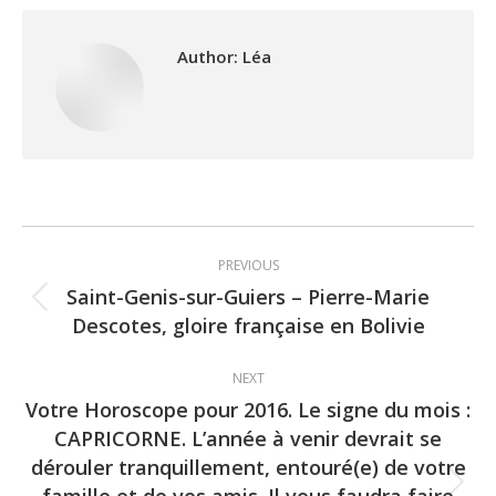
Author:
Léa
Post
PREVIOUS
navigation
Saint-Genis-sur-Guiers – Pierre-Marie
Previous
Descotes, gloire française en Bolivie
post:
NEXT
Votre Horoscope pour 2016. Le signe du mois :
CAPRICORNE. L’année à venir devrait se
dérouler tranquillement, entouré(e) de votre
famille et de vos amis. Il vous faudra faire
Next