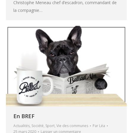
Christophe Meneau chef d’escadron, commandant de
la compagnie…
En BREF
Actualités
,
Société
,
Sport
,
Vie des communes
Par
Léa
25 mars 2020
Laisser un commentaire