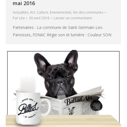
mai 2016
Actualités
,
Art
,
Culture
,
Evenementiel
,
Vie des communes
Par
Léa
30 avril 2016
Laisser un commentaire
Partenaires : La commune de Saint-Germain-Les-
Paroisses, l’ONAC Régie son et lumière : Couleur SON